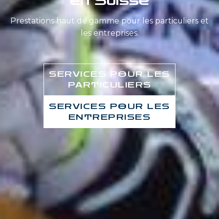
en Suisse
Prestations haut de gamme pour les particuliers et
les entreprises.
SERVICES POUR LES
PARTICULIERS
SERVICES POUR LES
ENTREPRISES