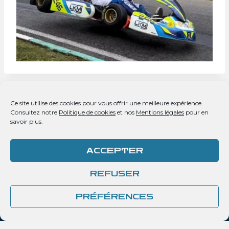
Ce site utilise des cookies pour vous offrir une meilleure expérience.
PRÉCÉDENT
SUIVANT
Consultez notre
Politique de cookies
et nos
Mentions légales
pour en
L’Histoire du team
Calendrier de la
savoir plus.
de karting LKM
saison 2024
Racing
ACCEPTER
REFUSER
PRÉFÉRENCES
Accueil
Prestations
Palmarès
Actualités
Contact
Mentions légales